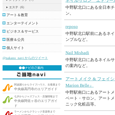
ネイルサロン エトワー
中野駅北口にある全日本チ
エステ
（6）
ン。
アート＆教育
エンターテイメント
reposo
ビジネス＆サービス
中野駅北口駅前にあるネイ
ンプルなど。
医療＆公共
個人サイト
Nail Mishadi
@nakano_navi からのツイート
中野駅北口にあるネイルサ
の案内など。
アートメイク & フェイ
Marion Belle』
阿波踊りからライブハウス、古着屋まで
中央線高円寺のエリアガイド
中野駅南口にあるアートメ
七夕からジャズフェス・店舗情報まで
ベート・サロン。アートメ
中央線阿佐ヶ谷のエリアガイ
ニック化粧品等。
ド
ラーメンからクラシック音楽祭まで