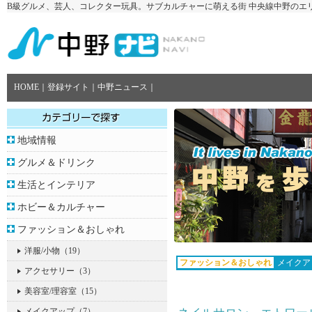
B級グルメ、芸人、コレクター玩具。サブカルチャーに萌える街 中央線中野のエ
HOME
｜
登録サイト
｜
中野ニュース
｜
地域情報
グルメ＆ドリンク
生活とインテリア
ホビー＆カルチャー
ファッション＆おしゃれ
洋服/小物
（19）
ファッション＆おしゃれ
メイクアッ
アクセサリー
（3）
美容室/理容室
（15）
メイクアップ
（7）