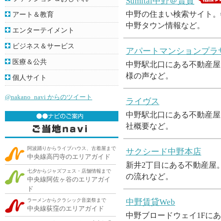
Sumitai中野＠賃貸
中野の住まい検索サイト。
アート＆教育
中野タウン情報など。
エンターテイメント
ビジネス＆サービス
アパートマンションプラ
医療＆公共
中野駅北口にある不動産屋
様の声など。
個人サイト
@nakano_navi からのツイート
ライヴス
中野駅北口にある不動産屋
社概要など。
阿波踊りからライブハウス、古着屋まで
サクシード中野本店
中央線高円寺のエリアガイド
新井2丁目にある不動産屋
七夕からジャズフェス・店舗情報まで
の流れなど。
中央線阿佐ヶ谷のエリアガイ
ド
ラーメンからクラシック音楽祭まで
中野賃貸Web
中央線荻窪のエリアガイド
中野ブロードウェイ1Fに