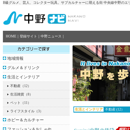
B級グルメ、芸人、コレクター玩具。サブカルチャーに萌える街 中央線中野のエ
HOME
｜
登録サイト
｜
中野ニュース
｜
地域情報
グルメ＆ドリンク
生活とインテリア
不動産
（12）
生活雑貨
（8）
ペット
（11）
生活とインテリア
不動産 (12）
ライフスタイル
（3）
ホビー＆カルチャー
ファッション＆おしゃれ